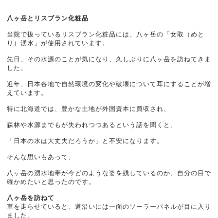
八ヶ岳とリスブラン化粧品
当院で扱っているリスブラン化粧品には、八ヶ岳の「女取（めと
り）湧水」が使用されています。
先日、その水源のことが気になり、久しぶりに八ヶ岳を訪ねてきま
した。
近年、日本各地で自然環境の変化や破壊について耳にすることが増
えています。
特に北海道では、豊かな土地が外国資本に買収され、
森林や水源までもが失われつつあるという話を聞くと、
「日本の水は大丈夫だろうか」と不安になります。
そんな思いもあって、
八ヶ岳の湧水地帯が今どのような姿を残しているのか、自分の目で
確かめたいと思ったのです。
八ヶ岳を訪ねて
車を走らせていると、道沿いには一面のソーラーパネルが目に入り
ました。