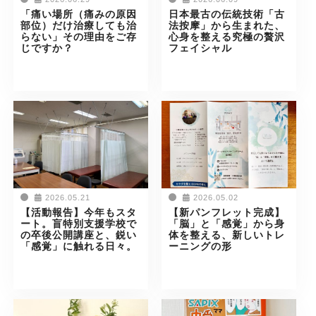
「痛い場所（痛みの原因
日本最古の伝統技術「古
部位）だけ治療しても治
法按摩」から生まれた、
らない」その理由をご存
心身を整える究極の贅沢
じですか？
フェイシャル
2026.05.21
2026.05.02
【活動報告】今年もスタ
【新パンフレット完成】
ート。盲特別支援学校で
「脳」と「感覚」から身
の卒後公開講座と、鋭い
体を整える、新しいトレ
「感覚」に触れる日々。
ーニングの形