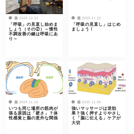
2025.12.12
2025.11.22
「呼吸」の見直し始めま
「呼吸の見直し」はじめ
しょう（その②）～慢性
ましょう！
不調改善の鍵は呼吸にあ
り～
2025.11.10
2025.11.06
いつも同じ場所の筋肉が
強いマッサージは逆効
張る原因は「硬さ」？体
果？強く押すよりやさし
性感覚と脳の意外な関係
く「脳に伝える」ケアが
大切