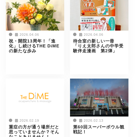
2026.04.06
2026.04.06
祝・開院13周年！「進
待合室の新しい一冊
化」し続けるTHE DiME
「りえ太郎さんの中学受
の新たな歩み
験伴走漫画 第2弾」
2026.02.19
2026.02.13
重症の方が通う場所だと
第60回スーパーボウル観
思っていませんか？そん
戦記！
なことありません！