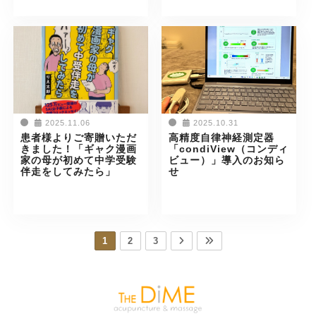
2025.11.06
2025.10.31
患者様よりご寄贈いただ
高精度自律神経測定器
きました！「ギャク漫画
「condiView（コンディ
家の母が初めて中学受験
ビュー）」導入のお知ら
伴走をしてみたら」
せ
1
2
3